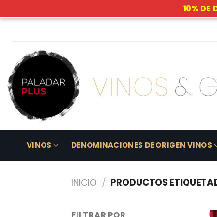
10% DE 
Skip
to
content
VINOS
DENOMINACIONES DE ORIGEN VINOS
INICIO
/
PRODUCTOS ETIQUETAD
FILTRAR POR