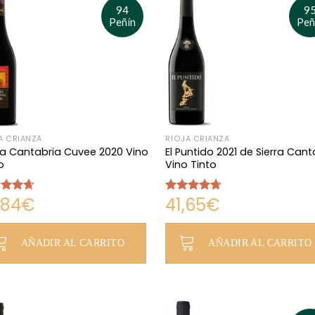
94
9
Peñín
Peñ
A CRIANZA
RIOJA CRIANZA
ra Cantabria Cuvee 2020 Vino
El Puntido 2021 de Sierra Cant
o
Vino Tinto
,84
€
41,65
€
rado
Valorado
4.67
con
4.64
de 5
AÑADIR AL CARRITO
AÑADIR AL CARRITO