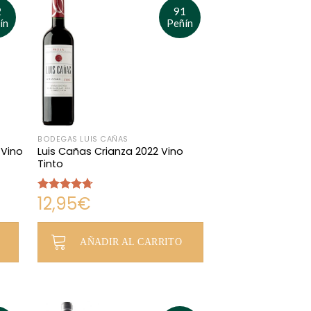
2
91
ín
Peñín
BODEGAS LUIS CAÑAS
 Vino
Luis Cañas Crianza 2022 Vino
Tinto
12,95
€
Valorado
con
4.67
de 5
AÑADIR AL CARRITO