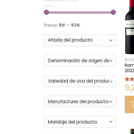
Precio:
8€
—
53€
BODE
Ramó
202
9,
Valo
con
de 5