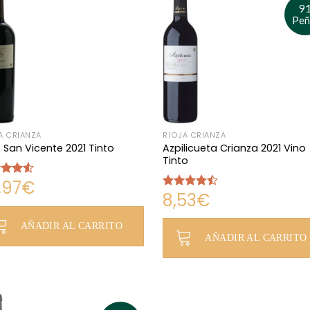
9
Peñ
A CRIANZA
RIOJA CRIANZA
Azpilicueta Crianza 2021 Vino
 San Vicente 2021 Tinto
Tinto
,97
€
rado
8,53
€
4.50
Valorado
con
4.42
de 5
AÑADIR AL CARRITO
AÑADIR AL CARRITO