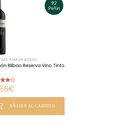
92
Peñín
GAS RAMÓN BILBAO
n Bilbao Reserva Vino Tinto
,56
€
rado
4.00
AÑADIR AL CARRITO