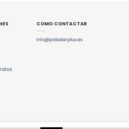
NES
COMO CONTACTAR
info@paladarplus.es
aratos
lus.es