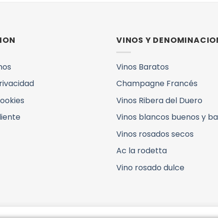
ION
VINOS Y DENOMINACIO
mos
Vinos Baratos
Privacidad
Champagne Francés
Cookies
Vinos Ribera del Duero
liente
Vinos blancos buenos y b
Vinos rosados secos
Ac la rodetta
Vino rosado dulce
Copyright 2026 ©
www.paladarp