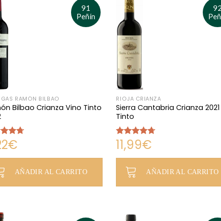
91
9
Peñín
Peñ
GAS RAMÓN BILBAO
RIOJA CRIANZA
n Bilbao Crianza Vino Tinto
Sierra Cantabria Crianza 2021
2
Tinto
22
€
11,99
€
rado
Valorado
4.71
con
4.67
de 5
AÑADIR AL CARRITO
AÑADIR AL CARRITO