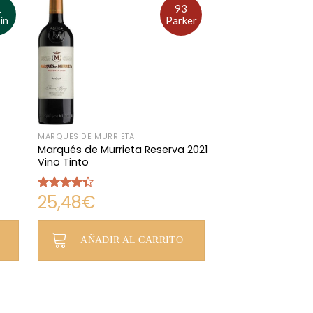
1
93
ín
Parker
MARQUÉS DE MURRIETA
Marqués de Murrieta Reserva 2021
Vino Tinto
25,48
€
Valorado
con
4.38
de 5
AÑADIR AL CARRITO