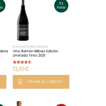
5
91
ín
Peñín
BODEGAS RAMÓN BILBAO
abria
Vino Ramón Bilbao Edición
Limitada Tinto 2021
13,81
€
Valorado
con
4.50
de 5
AÑADIR AL CARRITO