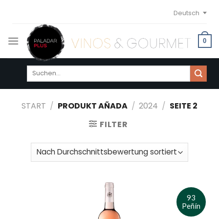
Skip
Deutsch
to
content
0
Suchen
nach:
START
/
PRODUKT AÑADA
/
2024
/
SEITE 2
FILTER
93
Peñín