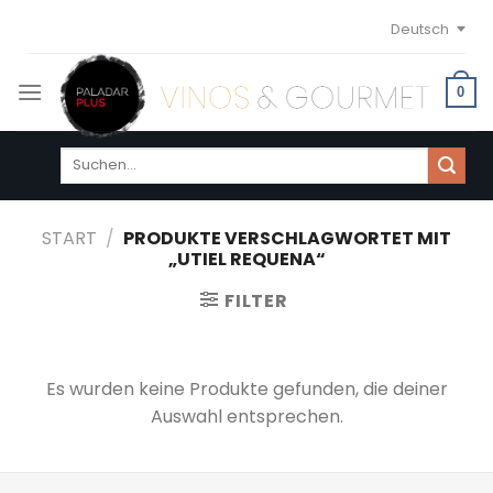
Skip
Deutsch
to
content
0
Suchen
nach:
START
/
PRODUKTE VERSCHLAGWORTET MIT
„UTIEL REQUENA“
FILTER
Es wurden keine Produkte gefunden, die deiner
Auswahl entsprechen.