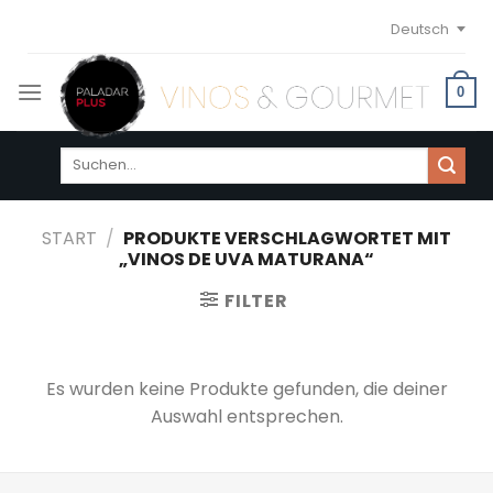
Skip
Deutsch
to
content
0
Suchen
nach:
START
/
PRODUKTE VERSCHLAGWORTET MIT
„VINOS DE UVA MATURANA“
FILTER
Es wurden keine Produkte gefunden, die deiner
Auswahl entsprechen.