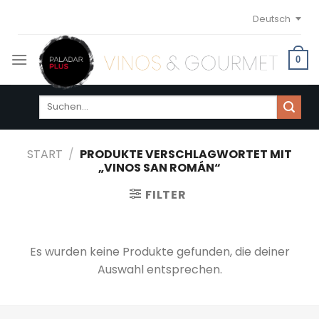
Skip
Deutsch
to
content
0
Suchen
nach:
START
/
PRODUKTE VERSCHLAGWORTET MIT
„VINOS SAN ROMÁN“
FILTER
Es wurden keine Produkte gefunden, die deiner
Auswahl entsprechen.