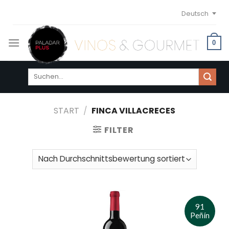
Skip
Deutsch
to
content
0
Suchen
nach:
START
/
FINCA VILLACRECES
FILTER
91
Peñín