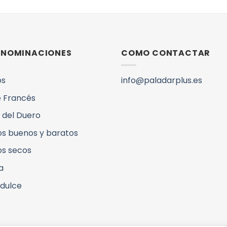
DENOMINACIONES
COMO CONTACTAR
os
info@paladarplus.es
 Francés
 del Duero
os buenos y baratos
os secos
a
 dulce