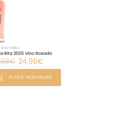
GAS HABLA
a Rita 2025 Vino Rosado
Ursprünglicher
Aktueller
,88
€
24,96
€
Preis
Preis
war:
ist:
rünglicher
eller
26,88€
24,96€.
s
s
IN DEN WARENKORB
88€
6€.