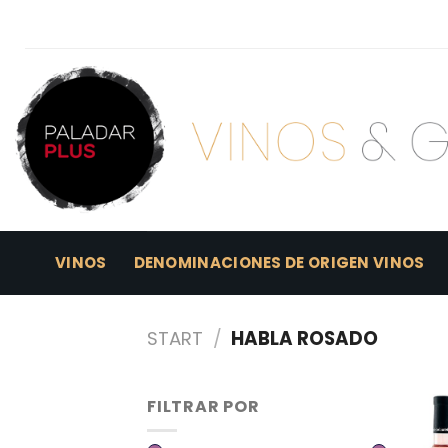
Skip
to
content
VINOS
DENOMINACIONES DE ORIGEN VINOS
START
/
HABLA ROSADO
FILTRAR POR