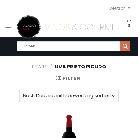
Skip
Deutsch
to
content
0
Suchen
nach:
START
/
UVA PRIETO PICUDO
FILTER