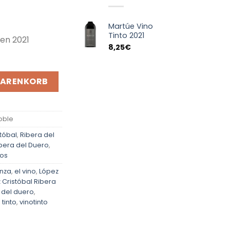
Martúe Vino
Tinto 2021
ven 2021
8,25
€
025 Menge
WARENKORB
roble
tóbal
,
Ribera del
ibera del Duero
,
nos
anza
,
el vino
,
López
 Cristóbal Ribera
 del duero
,
 tinto
,
vinotinto