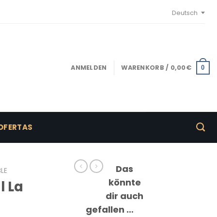
Deutsch
ANMELDEN
WARENKORB /
0,00
€
0
OFERTAS
Das
BLE
könnte
l La
dir auch
gefallen …