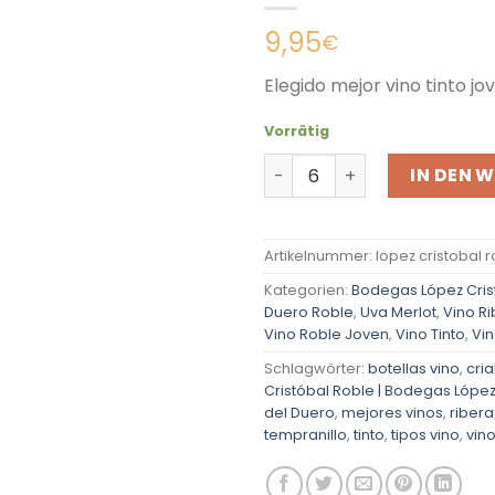
9,95
€
Elegido mejor vino tinto jo
Vorrätig
López Cristóbal La Linde 2
IN DEN 
Artikelnummer:
lopez cristobal 
Kategorien:
Bodegas López Cris
Duero Roble
,
Uva Merlot
,
Vino R
Vino Roble Joven
,
Vino Tinto
,
Vi
Schlagwörter:
botellas vino
,
cri
Cristóbal Roble | Bodegas López
del Duero
,
mejores vinos
,
ribera
tempranillo
,
tinto
,
tipos vino
,
vino