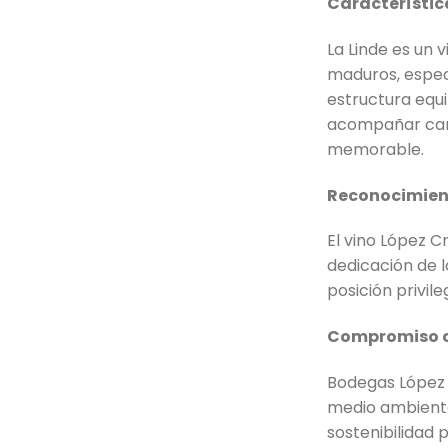
Característic
La Linde es un 
maduros, especi
estructura equi
acompañar carn
memorable.
Reconocimien
El vino López Cr
dedicación de 
posición privil
Compromiso co
Bodegas López 
medio ambiente.
sostenibilidad 