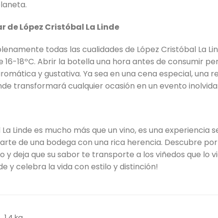
laneta.
r de López Cristóbal La Linde
lenamente todas las cualidades de López Cristóbal La Lin
16-18ºC. Abrir la botella una hora antes de consumir per
romática y gustativa. Ya sea en una cena especial, una
Linde transformará cualquier ocasión en un evento inolvida
 La Linde es mucho más que un vino, es una experiencia sen
 arte de una bodega con una rica herencia. Descubre por q
o y deja que su sabor te transporte a los viñedos que lo v
de y celebra la vida con estilo y distinción!
1,4 kg