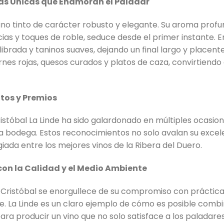
as Únicas que Enamoran el Paladar
vino tinto de carácter robusto y elegante. Su aroma profu
as y toques de roble, seduce desde el primer instante. 
librada y taninos suaves, dejando un final largo y placent
es rojas, quesos curados y platos de caza, convirtien
tos y Premios
istóbal La Linde ha sido galardonado en múltiples ocasiones
la bodega. Estos reconocimientos no solo avalan su excel
egiada entre los mejores vinos de la Ribera del Duero.
n la Calidad y el Medio Ambiente
Cristóbal se enorgullece de su compromiso con prácticas
 La Linde es un claro ejemplo de cómo es posible combin
para producir un vino que no solo satisface a los paladar