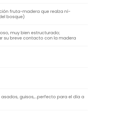
nción fruta-madera que realza ní­
 del bosque)
broso, muy bien estructurado;
ar su breve contacto con la madera
, asados, guisos,…perfecto para el día a