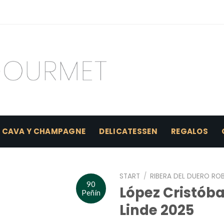
CAVA Y CHAMPAGNE
DELICATESSEN
REGALOS
START
/
RIBERA DEL DUERO RO
90
López Cristóba
Peñín
Linde 2025