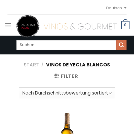
Skip
Deutsch
to
content
0
Suchen
nach:
START
/
VINOS DE YECLA BLANCOS
FILTER