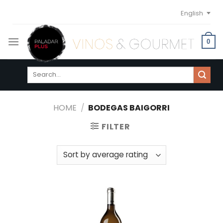
Skip
English
to
content
0
Search
for:
HOME
/
BODEGAS BAIGORRI
FILTER