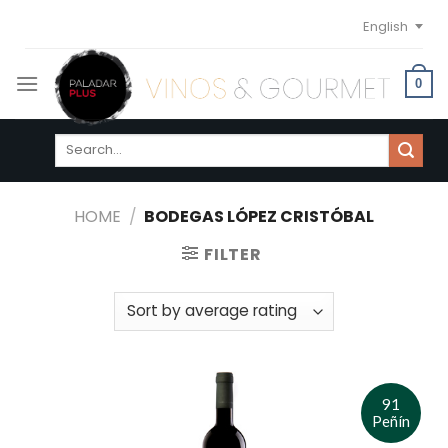
Skip
English
to
content
0
Search
for:
HOME
/
BODEGAS LÓPEZ CRISTÓBAL
FILTER
91
Peñín