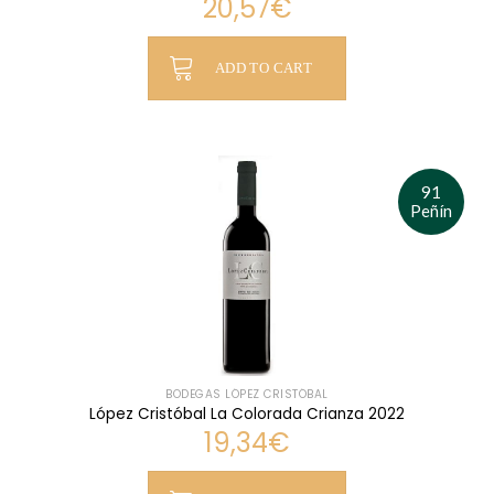
20,57
€
ADD TO CART
91
Peñín
BODEGAS LÓPEZ CRISTÓBAL
López Cristóbal La Colorada Crianza 2022
19,34
€