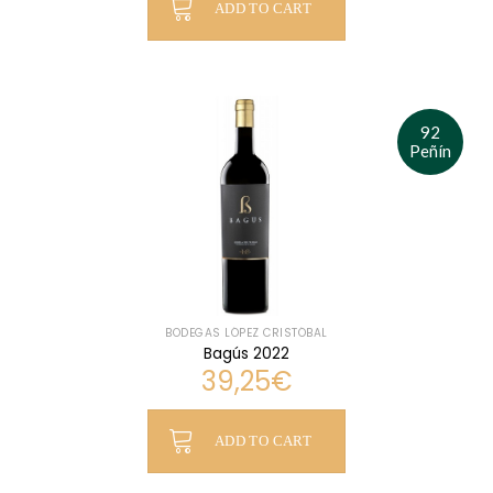
ADD TO CART
92
Peñín
BODEGAS LÓPEZ CRISTÓBAL
Bagús 2022
39,25
€
ADD TO CART