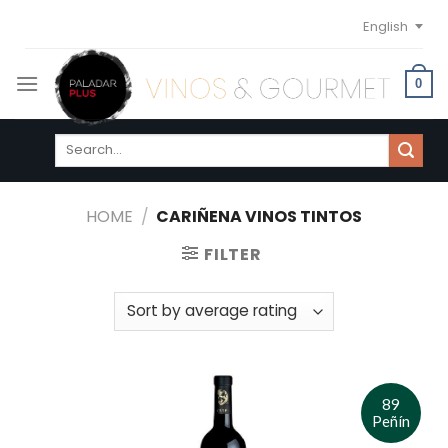
Skip
English
to
content
0
Search
for:
HOME
/
CARIÑENA VINOS TINTOS
FILTER
89
Peñín