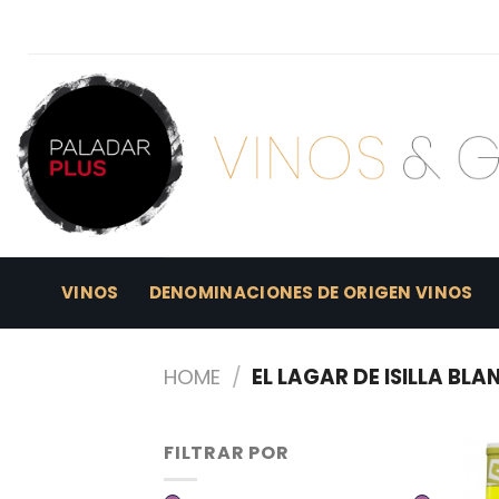
Skip
to
content
VINOS
DENOMINACIONES DE ORIGEN VINOS
HOME
/
EL LAGAR DE ISILLA BL
FILTRAR POR