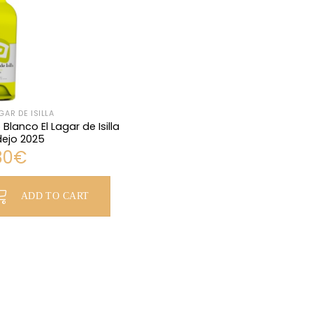
GAR DE ISILLA
 Blanco El Lagar de Isilla
dejo 2025
80
€
ADD TO CART