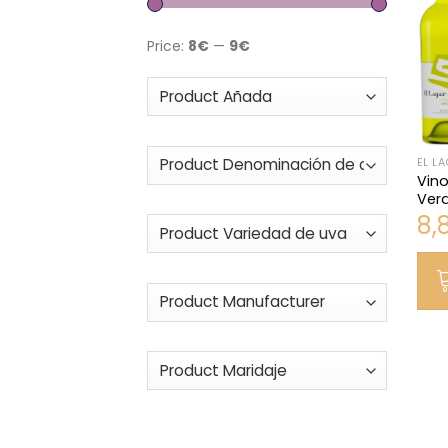
Price:
8€
—
9€
EL LA
Vino
Ver
8,