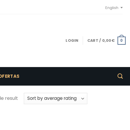
English
LOGIN
CART /
0,00
€
0
OFERTAS
e result