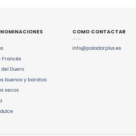
DENOMINACIONES
COMO CONTACTAR
os
info@paladarplus.es
 Francés
 del Duero
os buenos y baratos
os secos
a
 dulce