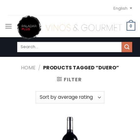
Skip
English
to
content
0
Search
for:
HOME
/
PRODUCTS TAGGED “DUERO”
FILTER