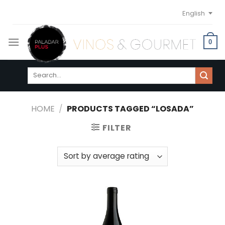
Skip
English
to
content
0
Search
for:
HOME
/
PRODUCTS TAGGED “LOSADA”
FILTER