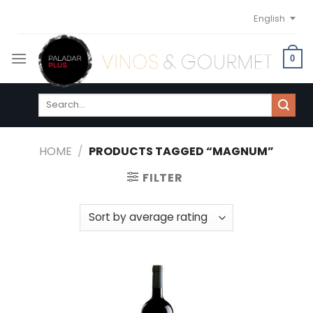
Skip
English
to
content
0
Search
for:
HOME
/
PRODUCTS TAGGED “MAGNUM”
FILTER