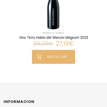
BODEGAS HABLA
Vino Tinto Habla del Silencio Mágnum 2023
Original
Current
29,29
€
27,19
€
price
price
was:
is:
Original
Current
29,29€.
27,19€.
price
price
ADD TO CART
was:
is:
29,29€.
27,19€.
INFORMACION