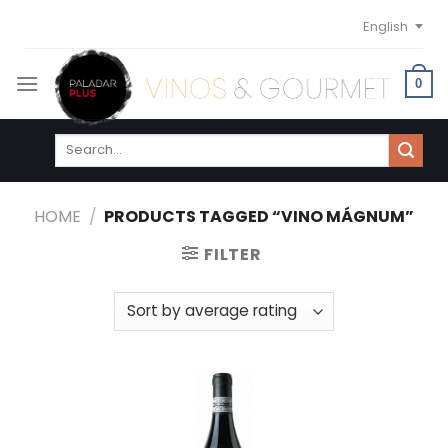
Skip
English
to
content
0
Search
for:
HOME
/
PRODUCTS TAGGED “VINO MÁGNUM”
FILTER