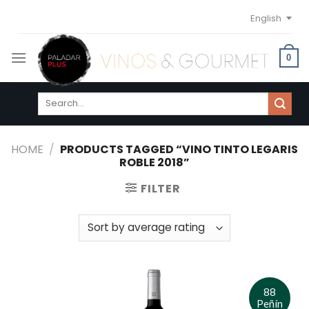
Skip
English
to
content
0
Search
for:
HOME
/
PRODUCTS TAGGED “VINO TINTO LEGARIS
ROBLE 2018”
FILTER
88
Peñín