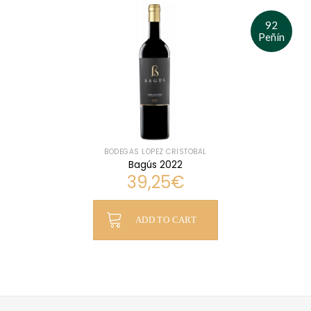
92
Peñín
BODEGAS LÓPEZ CRISTÓBAL
Bagús 2022
39,25
€
ADD TO CART