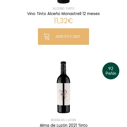
ALCEÑO TINTO
Vino Tinto Alceño Monastrell 12 meses
11,32
€
ADD TO CART
92
Peñín
BODEGAS LUZÓN
Alma de Luzón 2021 Tinto