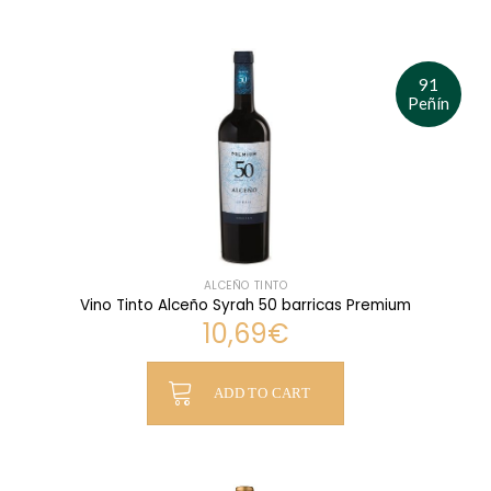
91
Peñín
ALCEÑO TINTO
Vino Tinto Alceño Syrah 50 barricas Premium
10,69
€
ADD TO CART