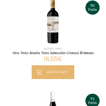
90
Peñín
ALCEÑO TINTO
Vino Tinto Alceño Tinto Selección Crianza 18 Meses
16,55
€
ADD TO CART
91
Peñín