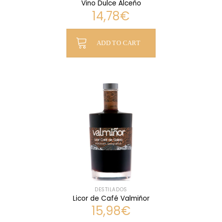
Vino Dulce Alceño
14,78
€
ADD TO CART
DESTILADOS
Licor de Café Valmiñor
15,98
€