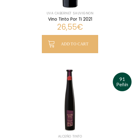
UVA CABERNET SAUVIGNON
Vino Tinto Por Ti 2021
26,55
€
ADD TO CART
91
Peñín
ALCEÑO TINTO