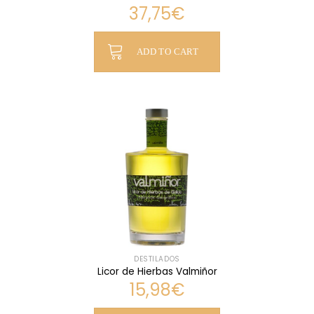
37,75
€
ADD TO CART
DESTILADOS
Licor de Hierbas Valmiñor
15,98
€