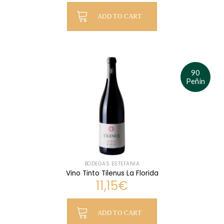
ADD TO CART
90
Peñín
BODEGAS ESTEFANÍA
Vino Tinto Tilenus La Florida
11,15
€
ADD TO CART