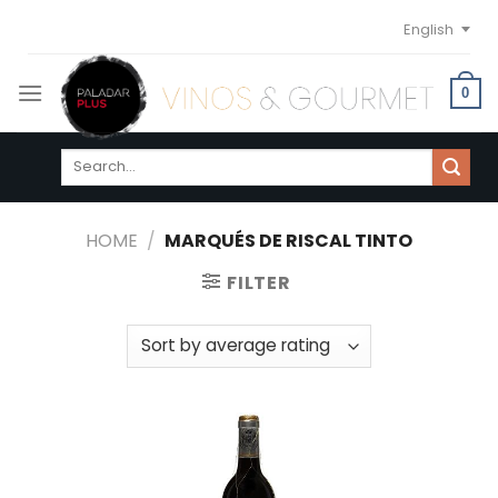
Skip
English
to
content
0
Search
for:
HOME
/
MARQUÉS DE RISCAL TINTO
FILTER