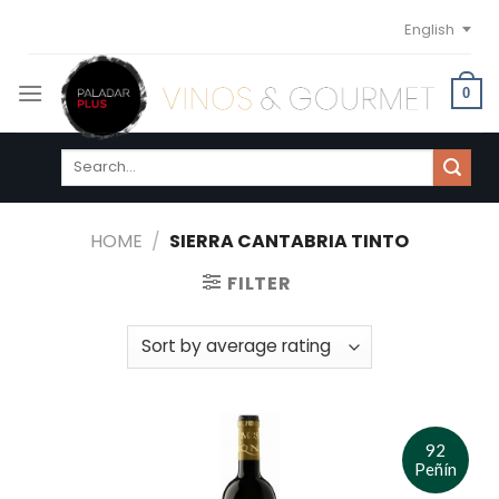
Skip
English
to
content
0
Search
for:
HOME
/
SIERRA CANTABRIA TINTO
FILTER
92
Peñín