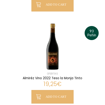
ADD TO CART
93
Peñín
OFERTAS
Almiréz Vino 2022 Teso la Monja Tinto
19,25
€
ADD TO CART