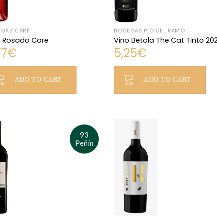
GAS CARE
BODEGAS PÍO DEL RAMO
o Rosado Care
Vino Betola The Cat Tinto 20
77
€
5,25
€
ADD TO CART
ADD TO CART
93
Peñín