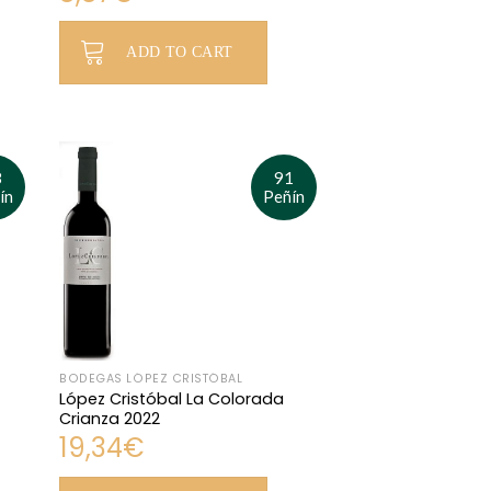
ADD TO CART
8
91
ín
Peñín
BODEGAS LÓPEZ CRISTÓBAL
López Cristóbal La Colorada
Crianza 2022
19,34
€