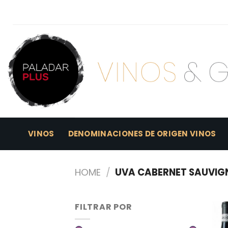
Skip
to
content
VINOS
DENOMINACIONES DE ORIGEN VINOS
HOME
/
UVA CABERNET SAUVIG
FILTRAR POR