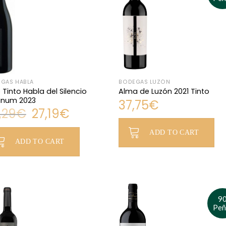
GAS HABLA
BODEGAS LUZÓN
 Tinto Habla del Silencio
Alma de Luzón 2021 Tinto
num 2023
37,75
€
Original
Current
,29
€
27,19
€
price
price
was:
is:
inal
ent
29,29€.
27,19€.
ADD TO CART
e
e
ADD TO CART
:
9€.
9€.
9
Peñ