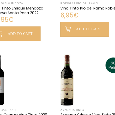
EGAS MENDOZA
BODEGAS PÍO DEL RAMO
 Tinto Enrique Mendoza
Vino Tinto Pío del Ramo Robl
erva Santa Rosa 2022
6,95
€
,95
€
ADD TO CART
ADD TO CART
9
Peñ
GAS ENATE
ARZUAGA TINTO
e Crianza Vino Tinto 2020
Arzuaga Crianza Vino Tinto 2