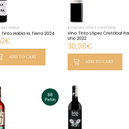
GAS HABLA
BODEGAS LÓPEZ CRISTÓBAL
Vino Tinto López Cristóbal Pa
 Tinto Habla la Tierra 2024
Uno 2022
52
€
30,98
€
ADD TO CART
ADD TO CART
88
Peñín