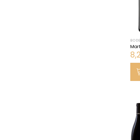
BODE
Mart
8,