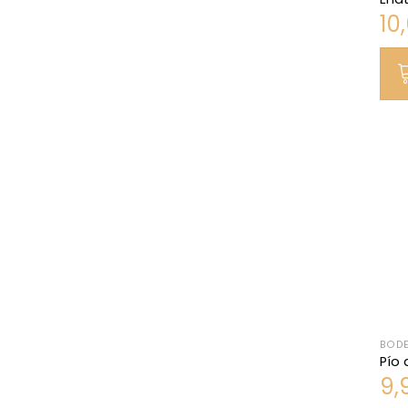
10
BODE
Pío 
9,