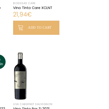
BODEGAS CARE
e
Vino Tinto Care XCLNT
21,94
€
ADD TO CART
0
ín
UVA CABERNET SAUVIGNON
022
Vino Tinto Por Ti 2021