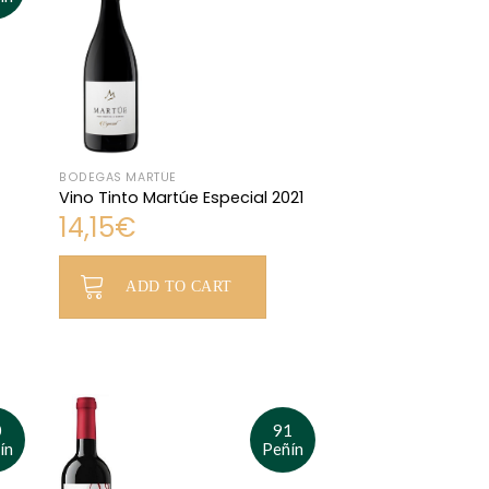
BODEGAS MARTÚE
Vino Tinto Martúe Especial 2021
14,15
€
ADD TO CART
0
91
ín
Peñín