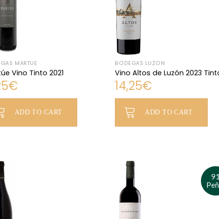
GAS MARTÚE
BODEGAS LUZÓN
úe Vino Tinto 2021
Vino Altos de Luzón 2023 Tint
25
€
14,25
€
ADD TO CART
ADD TO CART
9
Peñ