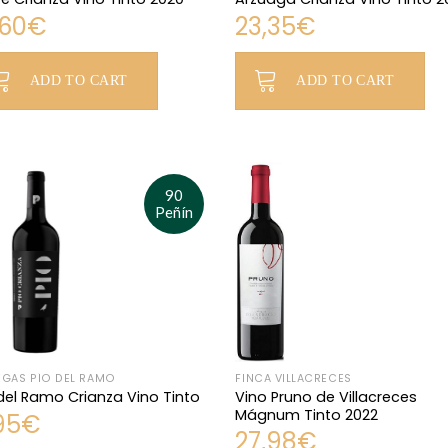
,60
€
23,35
€
ADD TO CART
ADD TO CART
90
Peñín
GAS PÍO DEL RAMO
FINCA VILLACRECES
Vino Pruno de Villacreces
del Ramo Crianza Vino Tinto
Mágnum Tinto 2022
95
€
27,98
€