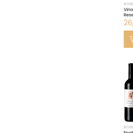
BOD
Vino
Res
26
BODE
Enat