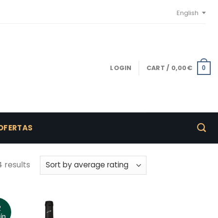
English
LOGIN
CART /
0,00
€
0
OFERTAS
4 results
2
ín