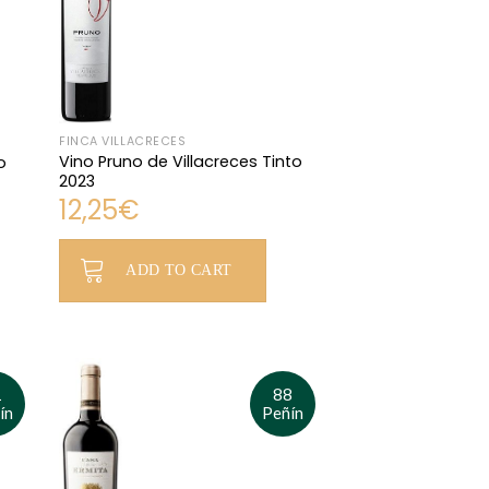
FINCA VILLACRECES
Vino Pruno de Villacreces Tinto
o
2023
12,25
€
ADD TO CART
1
88
ín
Peñín