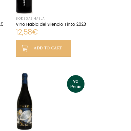
BODEGAS HABLA
25
Vino Habla del Silencio Tinto 2023
12,58
€
ADD TO CART
90
Peñín