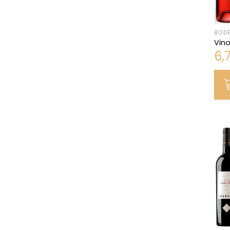
BODE
Vin
6,