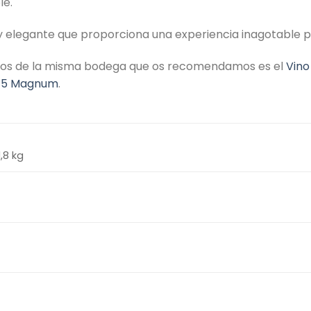
le.
y elegante que proporciona una experiencia inagotable pa
inos de la misma bodega que os recomendamos es el
Vino
º15 Magnum
.
1,8 kg