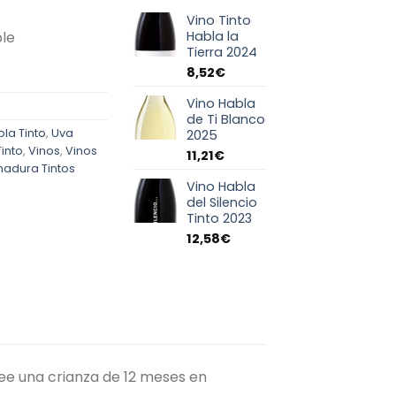
Vino Tinto
ble
Habla la
Tierra 2024
8,52
€
Vino Habla
de Ti Blanco
la Tinto
,
Uva
2025
Tinto
,
Vinos
,
Vinos
11,21
€
madura Tintos
Vino Habla
del Silencio
Tinto 2023
12,58
€
ee una crianza de 12 meses en