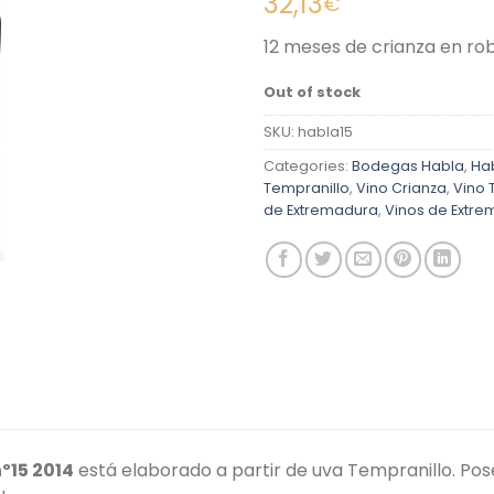
32,13
€
12 meses de crianza en ro
Out of stock
SKU:
habla15
Categories:
Bodegas Habla
,
Hab
Tempranillo
,
Vino Crianza
,
Vino 
de Extremadura
,
Vinos de Extre
º15 2014
está elaborado a partir de uva Tempranillo. Pos