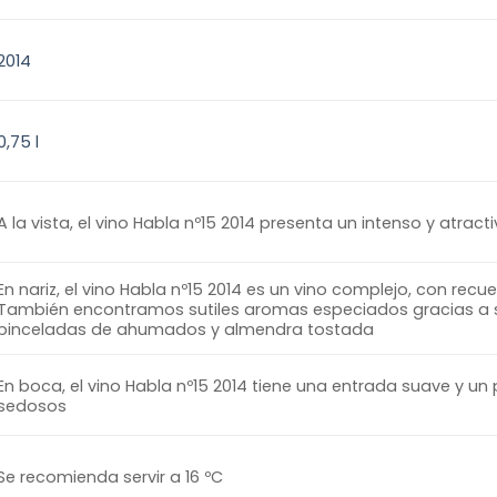
2014
0,75 l
A la vista, el vino Habla nº15 2014 presenta un intenso y atracti
En nariz, el vino Habla nº15 2014 es un vino complejo, con rec
También encontramos sutiles aromas especiados gracias a 
pinceladas de ahumados y almendra tostada
En boca, el vino Habla nº15 2014 tiene una entrada suave y un
sedosos
Se recomienda servir a 16 ºC