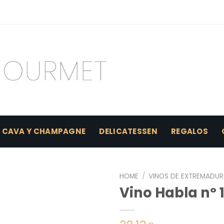
CAVA Y CHAMPAGNE
DELICATESSEN
REGALOS
HOME
/
VINOS DE EXTREMADUR
Vino Habla nº 