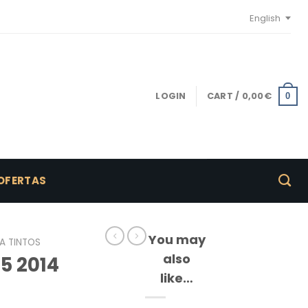
English
LOGIN
CART /
0,00
€
0
OFERTAS
You may
A TINTOS
also
15 2014
like…