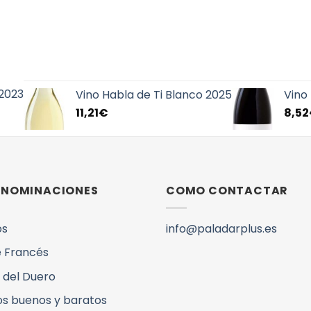
 2023
Vino Habla de Ti Blanco 2025
Vino 
11,21
€
8,52
DENOMINACIONES
COMO CONTACTAR
os
info@paladarplus.es
 Francés
 del Duero
os buenos y baratos