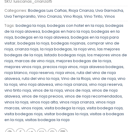
SKU:
luiscanas_crianza15
Categories:
Bodegas Luis Cañas
,
Rioja Crianza
,
Uva Garnacha
,
Uva Tempranillo
,
Vino Crianza
,
Vino Rioja
,
Vino Tinto
,
Vinos
Tags:
bodega la rioja
,
bodegas con hotel en la rioja
,
bodegas
de la rioja alavesa
,
bodegas en haro la rioja
,
bodegas en la
rioja
,
bodegas en la rioja alavesa
,
bodegas en la rioja para
visitar
,
bodegas la rioja
,
bodegas riojanas
,
comprar vino de
rioja
,
crianza rioja
,
la rioja bodegas
,
la rioja vino
,
las mejores
bodegas de la rioja
,
listado bodegas rioja
,
los mejores vinos de
rioja
,
marcas de vino rioja
,
mejores bodegas de la rioja
,
mejores vinos rioja
,
precios rioja vinos
,
rioja alavesa bodegas
,
rioja blanco
,
rioja reserva
,
rioja vinos
,
ruta del vino de rioja
alavesa
,
ruta del vino la rioja
,
Vino de la Rioja
,
vino de rioja
,
vino
la rioja
,
vino rioja alavesa
,
vino rioja crianza
,
vino rioja reserva
,
vino tinto rioja
,
vinos de la rioja
,
vinos de rioja
,
vinos de rioja
alavesa
,
vinos de rioja precios
,
vinos de rioja recomendados
,
vinos la rioja
,
vinos rioja alta
,
vinos rioja crianza
,
vinos rioja
marcas
,
vinos riojas
,
visita bodega la rioja
,
visita bodega rioja
,
visita bodegas rioja
,
visitar bodegas la rioja
,
visitas a bodegas
en la rioja
,
visitas bodegas la rioja