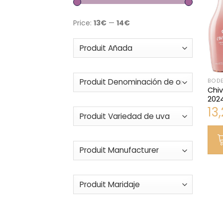
Price:
13€
—
14€
BODE
Chiv
202
13