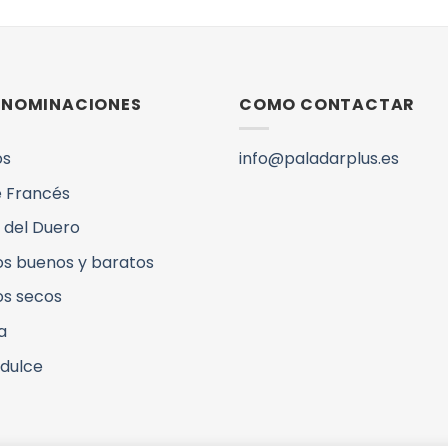
DENOMINACIONES
COMO CONTACTAR
os
info@paladarplus.es
 Francés
 del Duero
os buenos y baratos
os secos
a
 dulce