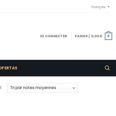
Français
SE CONNECTER
PANIER /
0,00
€
0
OFERTAS
t