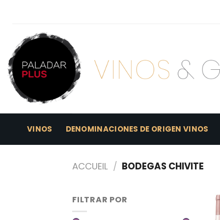
Skip
to
content
VINOS
DENOMINACIONES DE ORIGEN VINOS
ACCUEIL
/
BODEGAS CHIVITE
FILTRAR POR