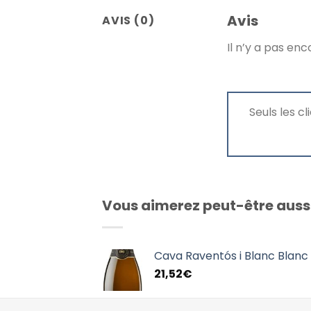
Avis
AVIS (0)
Il n’y a pas enc
Seuls les c
Vous aimerez peut-être auss
Cava Raventós i Blanc Blanc
21,52
€