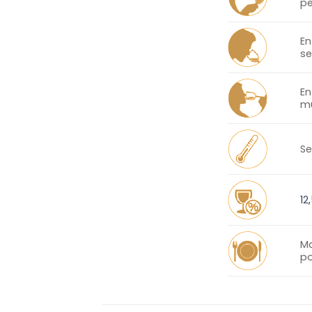
pe
En
s
En
mu
Se
12
Ma
po