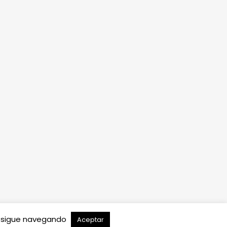
lus.es
, sigue navegando
Aceptar