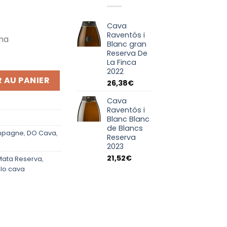
Cava
Raventós i
ima
Blanc gran
Reserva De
La Finca
2022
relló Brut Reserva
 AU PANIER
26,38
€
Cava
Raventós i
Blanc Blanc
de Blancs
mpagne
,
DO Cava
,
Reserva
2023
21,52
€
 Mata Reserva
,
llo cava