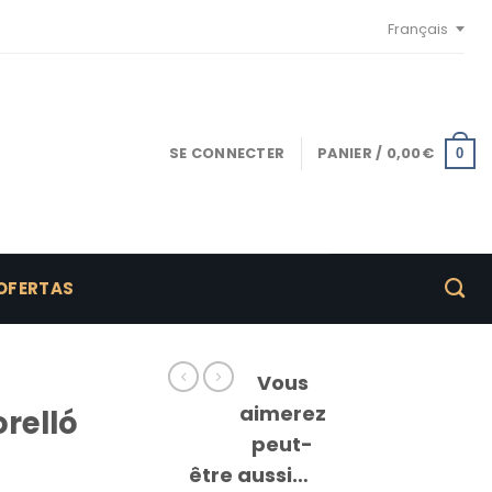
Français
SE CONNECTER
PANIER /
0,00
€
0
OFERTAS
Vous
aimerez
relló
peut-
être aussi…