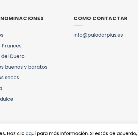
DENOMINACIONES
COMO CONTACTAR
os
info@paladarplus.es
 Francés
 del Duero
os buenos y baratos
os secos
a
 dulce
Copyright 2026 ©
www.paladarp
es. Haz clic
aquí
para más información. Si estás de acuerdo