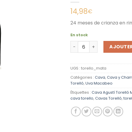
14,98
€
24 meses de crianza en r
En stock
quantité de Cava Agustí To
AJOUTER
UGS :
torello_mata
Catégories :
Cava
,
Cava y Cha
Torelló
,
Uva Macabeo
Étiquettes :
Cava Agustí Torelló
cava torello
,
Cavas Torelló
,
tore