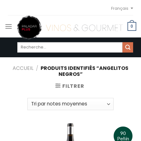
Skip
Français
to
content
0
Recherche
pour :
ACCUEIL
/
PRODUITS IDENTIFIÉS “ANGELITOS
NEGROS”
FILTRER
90
Peñín