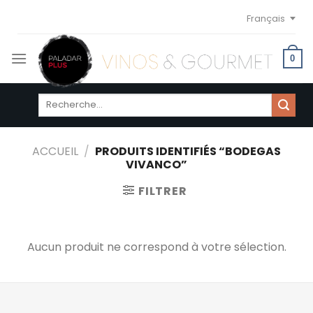
Skip
Français
to
content
0
Recherche
pour :
ACCUEIL
/
PRODUITS IDENTIFIÉS “BODEGAS
VIVANCO”
FILTRER
Aucun produit ne correspond à votre sélection.