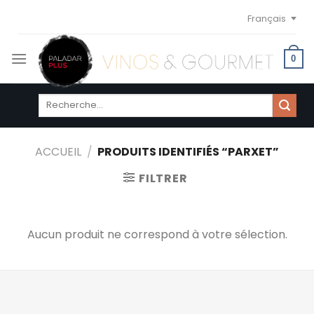
Skip
Français
to
content
0
Recherche
pour :
ACCUEIL
/
PRODUITS IDENTIFIÉS “PARXET”
FILTRER
Aucun produit ne correspond à votre sélection.