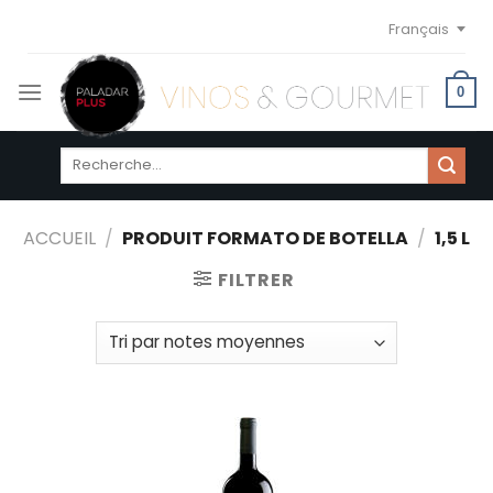
Skip
Français
to
content
0
Recherche
pour :
ACCUEIL
/
PRODUIT FORMATO DE BOTELLA
/
1,5 L
FILTRER