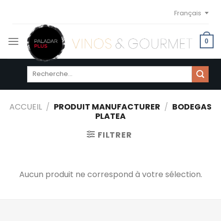
Skip
Français
to
content
0
Recherche
pour :
ACCUEIL
/
PRODUIT MANUFACTURER
/
BODEGAS
PLATEA
FILTRER
Aucun produit ne correspond à votre sélection.