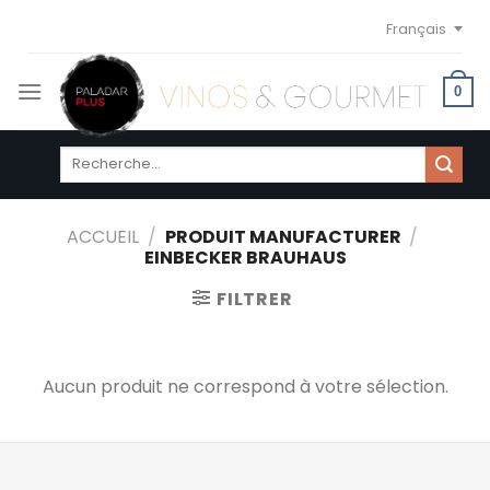
Skip
Français
to
content
0
Recherche
pour :
ACCUEIL
/
PRODUIT MANUFACTURER
/
EINBECKER BRAUHAUS
FILTRER
Aucun produit ne correspond à votre sélection.