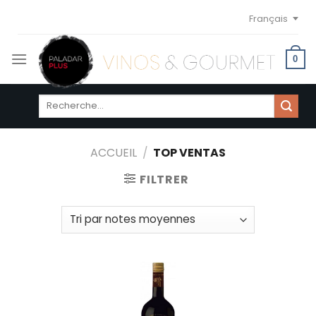
Skip
Français
to
content
0
Recherche
pour :
ACCUEIL
/
TOP VENTAS
FILTRER