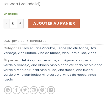
La Seca (Valladolid)
En stock
quantité de Javier Sanz Semidulce Vino Viticultor 2025
AJOUTER AU PANIER
UGS :
javiersanz_semidulce
Catégories :
Javier Sanz Viticultor
,
Secos y/o afrutados
,
Uva
Verdejo
,
Vino Blanco
,
Vino de Rueda
,
Vino Semidulce
,
Vinos
Étiquettes :
del vino
,
mejores vinos
,
sauvignon blanc
,
uva
verdejo
,
verdejo
,
vino blanco
,
vino blanco afrutado
,
vino blanco
verdejo
,
vino de rueda
,
vino dulce
,
vino rueda
,
vino rueda
verdejo
,
vino semidulce
,
vino verdejo
,
vinos de rueda
,
vinos
rueda