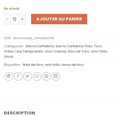
En stock
quantité de Vino Románico 2023 Teso La Monja Tinto
AJOUTER AU PANIER
UGS :
tesomonja_romanico16
Catégories :
Sierra Cantabria
,
Sierra Cantabria Tinto
,
Toro
Tintos
,
Uva Tempranillo
,
Vino Crianza
,
Vino de Toro
,
Vino Tinto
,
Vinos
Étiquettes :
tinta de toro
,
vino tinto
,
vinos de toro
DESCRIPTION