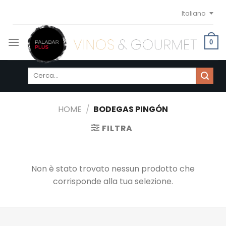
Skip
Italiano
to
content
0
Cerca:
HOME
/
BODEGAS PINGÓN
FILTRA
Non è stato trovato nessun prodotto che
corrisponde alla tua selezione.