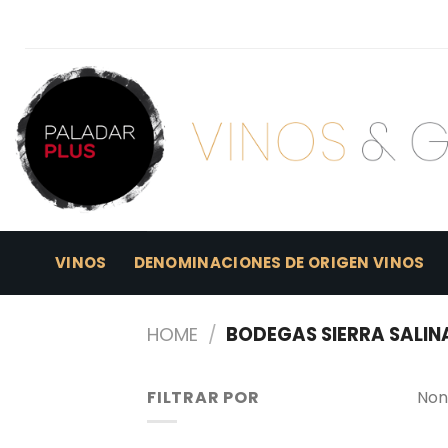
Skip
to
content
VINOS
DENOMINACIONES DE ORIGEN VINOS
HOME
/
BODEGAS SIERRA SALIN
FILTRAR POR
Non