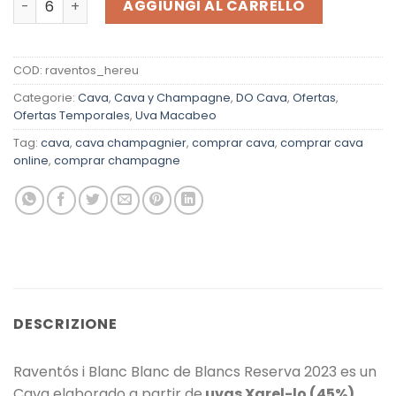
AGGIUNGI AL CARRELLO
COD:
raventos_hereu
Categorie:
Cava
,
Cava y Champagne
,
DO Cava
,
Ofertas
,
Ofertas Temporales
,
Uva Macabeo
Tag:
cava
,
cava champagnier
,
comprar cava
,
comprar cava
online
,
comprar champagne
DESCRIZIONE
Raventós i Blanc Blanc de Blancs Reserva 2023 es un
Cava elaborado a partir de
uvas Xarel-lo (45%),