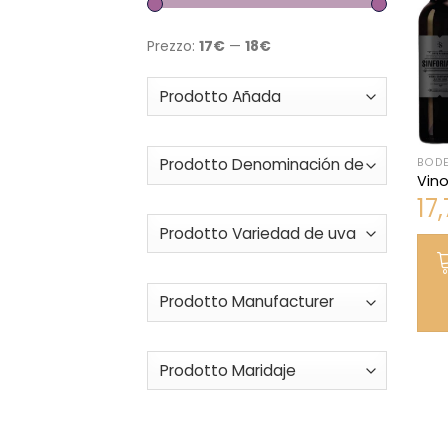
Prezzo:
17€
—
18€
BODE
Vino
17