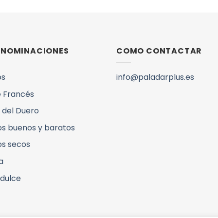
DENOMINACIONES
COMO CONTACTAR
os
info@paladarplus.es
 Francés
 del Duero
os buenos y baratos
os secos
a
 dulce