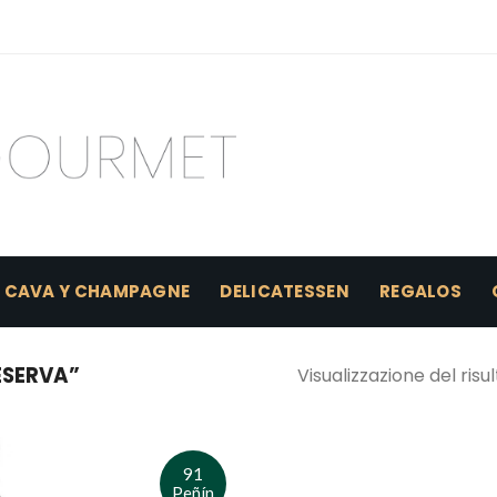
CAVA Y CHAMPAGNE
DELICATESSEN
REGALOS
ESERVA”
Visualizzazione del risu
91
Peñín