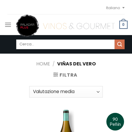
Skip
Italiano
to
content
0
Cerca:
HOME
/
VIÑAS DEL VERO
FILTRA
90
Peñín