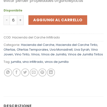
12,95€.
11,73€.
evitar perder propiedades organolépticas
Disponibile
Vino Infiltrado Hacienda del Carche Tinto quantità
AGGIUNGI AL CARRELLO
COD:
Hacienda del Carche Infiltrado
Categorie:
Hacienda del Carche
,
Hacienda del Carche Tinto
,
Ofertas
,
Ofertas Temporales
,
Uva Monastrell
,
Uva Syrah
,
Vino
Joven
,
Vino Tinto
,
Vinos
,
Vinos de Jumilla
,
Vinos de Jumilla Tintos
Tag:
jumilla
,
vino infiltrado
,
vinos de jumilla
DESCRIZIONE