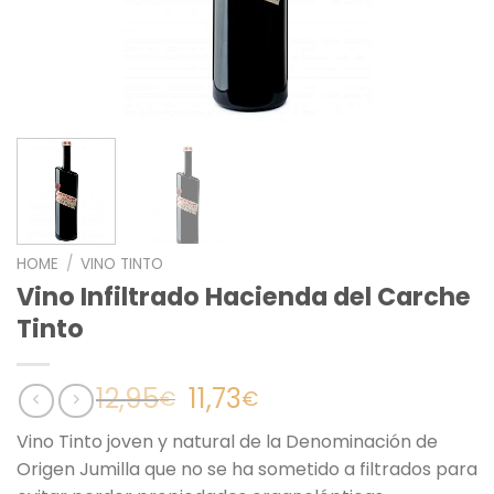
HOME
/
VINO TINTO
Vino Infiltrado Hacienda del Carche
Tinto
Il
Il
12,95
11,73
€
€
prezzo
prezzo
Vino Tinto joven y natural de la Denominación de
originale
attuale
Origen Jumilla que no se ha sometido a filtrados para
era:
è: