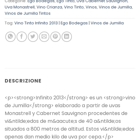
Categorie:
Ego Bodegas
,
Ego Tinto
,
Uva Cabernet Sauvignon
,
Uva Monastrell
,
Vino Crianza
,
Vino Tinto
,
Vinos
,
Vinos de Jumilla
,
Vinos de Jumilla Tintos
Tag:
Vino Tinto Infinito 2013 | Ego Bodegas | Vinos de Jumilla
DESCRIZIONE
<p><strong>Infinito 2013</strong> es un <strong>vino
de Jumilla</strong> elaborado a partir de uvas
Monastrell y Cabernet Sauvignon procedentes de
vi&ntilde;edos de m&aacute;s de 40 a&ntilde;os
situados a 800 metros de altitud. Estos vi&ntilde;edos
apenas dan medio kilo de uva por cepa.</p>