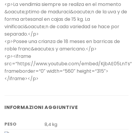
<p>La vendimia siempre se realiza en el momento
&oacute;ptimo de maduraci&oacute;n de la uva y de
forma artesanal en cajas de 15 kg. La
vinificaci&oacute;n de cada variedad se hace por
separado.</p>
<p>Posee una crianza de 18 meses en barricas de
roble franc&eacute;s y americano.</p>
<p><iframe
src=”https://www.youtube.com/embed/KjbAE05LnTs”
frameborder=”0″ width=”560″ height=”315″>
</iframe></p>
INFORMAZIONI AGGIUNTIVE
PESO
8,4 kg