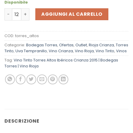
Disponibile
Altos Ibéricos Crianza 2020 Vino Tinto Torres quantità
AGGIUNGI AL CARRELLO
COD:
torres_altos
Categorie:
Bodegas Torres
,
Ofertas
,
Outlet
,
Rioja Crianza
,
Torres
Tinto
,
Uva Tempranillo
,
Vino Crianza
,
Vino Rioja
,
Vino Tinto
,
Vinos
Tag:
Vino Tinto Torres Altos Ibéricos Crianza 2015 | Bodegas
Torres | Vino Rioja
DESCRIZIONE