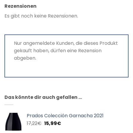
Rezensionen
Es gibt noch keine Rezensionen.
Nur angemeldete Kunden, die dieses Produkt
gekauft haben, dürfen eine Rezension
abgeben.
Das könnte dir auch gefallen …
Prados Colección Garnacha 2021
Ursprünglicher
Aktueller
17,22
€
15,99
€
Preis
Preis