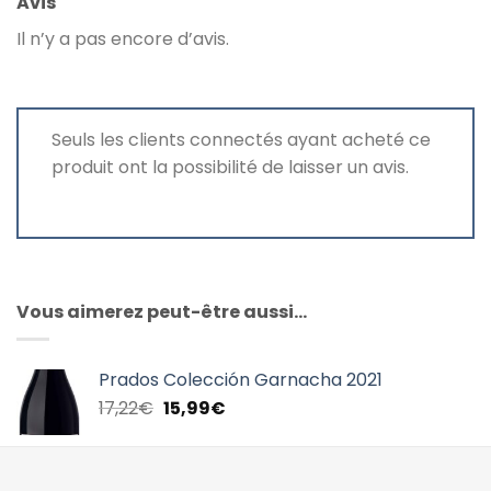
Avis
Il n’y a pas encore d’avis.
Seuls les clients connectés ayant acheté ce
produit ont la possibilité de laisser un avis.
Vous aimerez peut-être aussi…
Prados Colección Garnacha 2021
Le
Le
17,22
€
15,99
€
prix
prix
initial
actuel
était :
est :