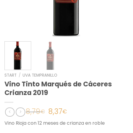
START
/
UVA TEMPRANILLO
Vino Tinto Marqués de Cáceres
Crianza 2019
Ursprünglicher
Aktueller
8,79
8,37
€
€
Preis
Preis
Vino Rioja con 12 meses de crianza en roble
war:
ist:
8,79€
8,37€.