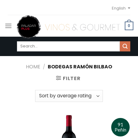
Skip
English
to
content
0
Search
for:
HOME
/
BODEGAS RAMÓN BILBAO
FILTER
91
Peñín