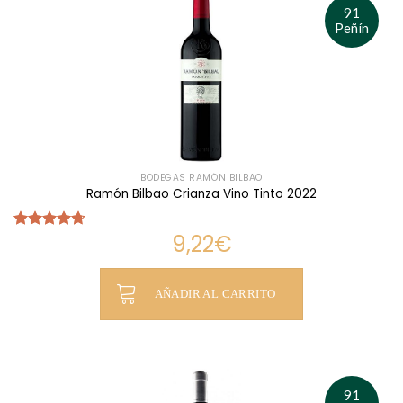
91
Peñín
BODEGAS RAMÓN BILBAO
Ramón Bilbao Crianza Vino Tinto 2022
9,22
€
Valorado
con
4.71
de 5
AÑADIR AL CARRITO
91