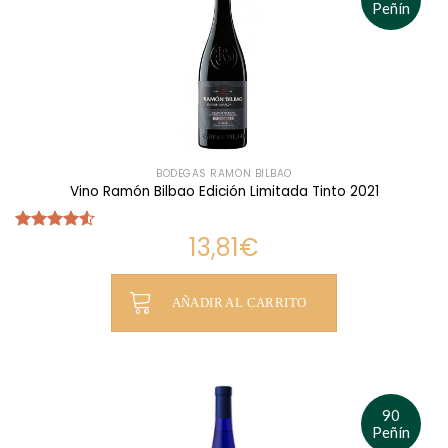
Peñín
BODEGAS RAMÓN BILBAO
Vino Ramón Bilbao Edición Limitada Tinto 2021
13,81
€
Valorado
con
4.50
de 5
AÑADIR AL CARRITO
90
Peñín