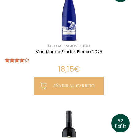
BODEGAS RAMÓN BILBAO
Vino Mar de Frades Blanco 2025
18,15
€
Valorado
con
4.17
de 5
AÑADIR AL CARRITO
92
Peñín