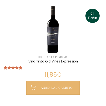
7,95€.
7,35€.
91
Peñín
BODEGAS LA PURÍSIMA
Vino Tinto Old Vines Expression
11,85
€
Valorado
con
4.80
de 5
AÑADIR AL CARRITO