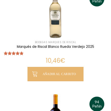
Peñín
BODEGAS MARQUÉS DE RISCAL
Marqués de Riscal Blanco Rueda Verdejo 2025
10,46
€
Valorado
con
4.75
de 5
AÑADIR AL CARRITO
94
Peñín