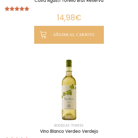
Cava Agustí Torelló Brut Reserva
14,98
€
Valorado
con
5.00
de 5
AÑADIR AL CARRITO
BODEGAS TORRES
Vino Blanco Verdeo Verdejo