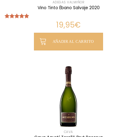
ADEGAS VALMIÑOR
Vino Tinto Ébano Salvaje 2020
19,95
€
Valorado
con
5.00
de 5
AÑADIR AL CARRITO
CAVA