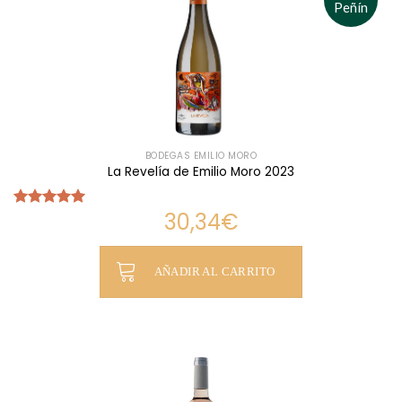
Peñín
BODEGAS EMILIO MORO
La Revelía de Emilio Moro 2023
30,34
€
Valorado
con
5.00
de 5
AÑADIR AL CARRITO