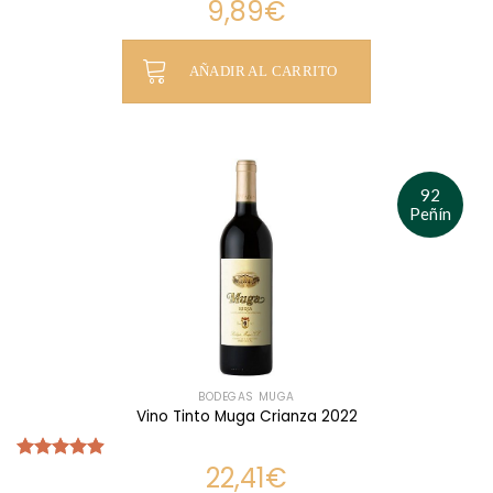
9,89
€
Valorado
con
5.00
de 5
AÑADIR AL CARRITO
92
Peñín
BODEGAS MUGA
Vino Tinto Muga Crianza 2022
22,41
€
Valorado
con
4.90