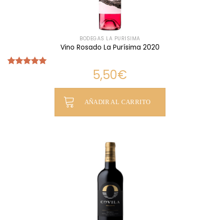
BODEGAS LA PURÍSIMA
Vino Rosado La Purísima 2020
5,50
€
Valorado
con
5.00
de 5
AÑADIR AL CARRITO