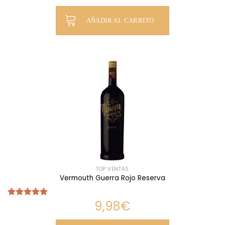
de 5
AÑADIR AL CARRITO
TOP VENTAS
Vermouth Guerra Rojo Reserva
9,98
€
Valorado
con
4.88
de 5