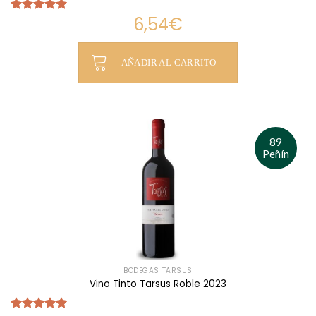
6,54
€
Valorado
con
5.00
de 5
AÑADIR AL CARRITO
89
Peñín
BODEGAS TARSUS
Vino Tinto Tarsus Roble 2023