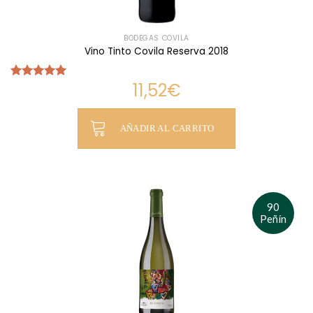
BODEGAS COVILA
Vino Tinto Covila Reserva 2018
11,52
€
Valorado
con
5.00
de 5
AÑADIR AL CARRITO
90
Peñín