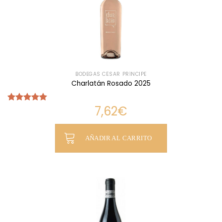
BODEGAS CÉSAR PRÍNCIPE
Charlatán Rosado 2025
7,62
€
Valorado
con
5.00
de 5
AÑADIR AL CARRITO