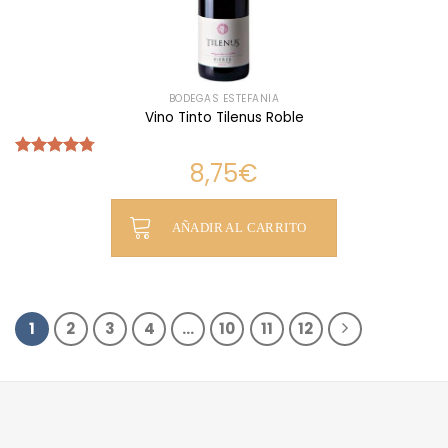
BODEGAS ESTEFANÍA
Vino Tinto Tilenus Roble
8,75
€
Valorado
con
4.75
de 5
AÑADIR AL CARRITO
1
2
3
4
…
10
11
12