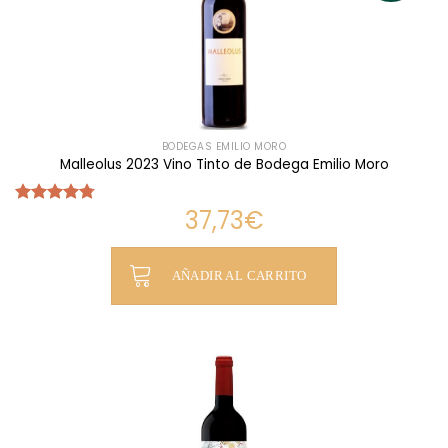
BODEGAS EMILIO MORO
Malleolus 2023 Vino Tinto de Bodega Emilio Moro
37,73
€
Valorado
con
4.75
de 5
AÑADIR AL CARRITO