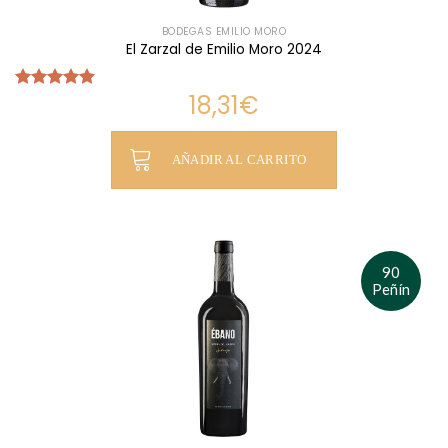
BODEGAS EMILIO MORO
El Zarzal de Emilio Moro 2024
18,31
€
Valorado
con
5.00
de 5
AÑADIR AL CARRITO
90
Peñín