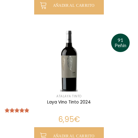
AÑADIR AL CARRITO
91
Peñín
ATALAYA TINTO
Laya Vino Tinto 2024
6,95
€
Valorado
con
4.83
de 5
AÑADIR AL CARRITO