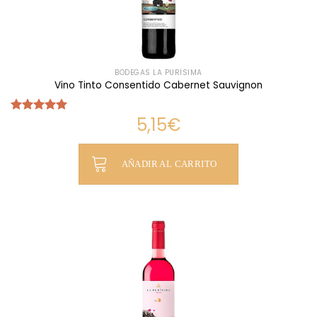
BODEGAS LA PURÍSIMA
Vino Tinto Consentido Cabernet Sauvignon
5,15
€
Valorado
con
5.00
de 5
AÑADIR AL CARRITO