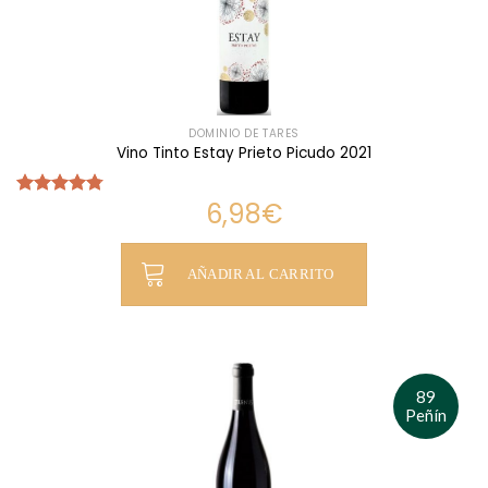
DOMINIO DE TARES
Vino Tinto Estay Prieto Picudo 2021
6,98
€
Valorado
con
4.75
de 5
AÑADIR AL CARRITO
89
Peñín